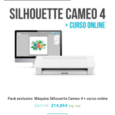
Pack exclusivo: Máquina Silhouette Cameo 4 + curso online
El
El
247,11
€
214,05
€
Imp. incl.
precio
precio