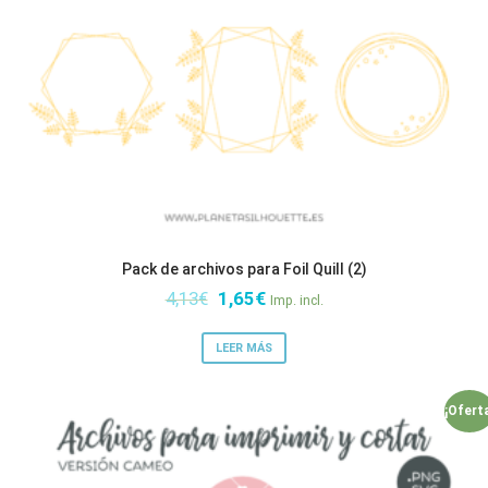
Pack de archivos para Foil Quill (2)
El
El
4,13
€
1,65
€
Imp. incl.
precio
precio
original
actual
LEER MÁS
era:
es:
4,13€.
1,65€.
¡Ofert