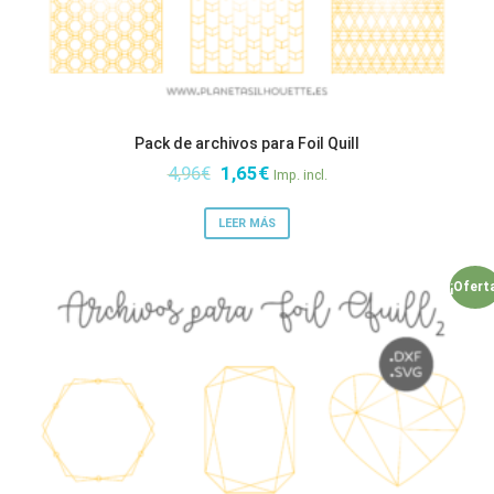
Pack de archivos para Foil Quill
El
El
4,96
€
1,65
€
Imp. incl.
precio
precio
original
actual
LEER MÁS
era:
es:
4,96€.
1,65€.
¡Ofert