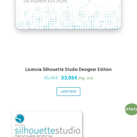
Licencia Silhouette Studio Designer Edition
El
El
45,45
€
33,06
€
Imp. incl.
precio
precio
original
actual
LEER MÁS
era:
es:
45,45€.
33,06€.
¡Ofert