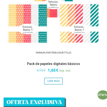
Pack de papeles digitales básicos
El
El
4,96
€
1,65
€
Imp. incl.
precio
precio
original
actual
LEER MÁS
era:
es:
4,96€.
1,65€.
¡Ofert