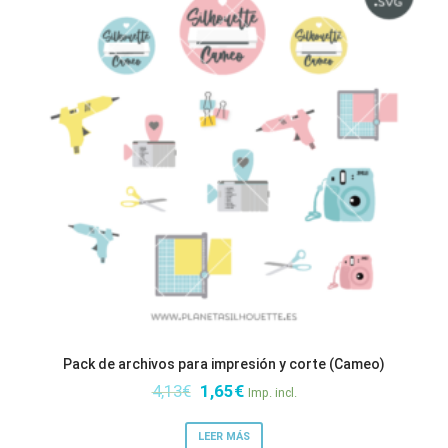
Pack de archivos para impresión y corte (Cameo)
El
El
4,13
€
1,65
€
Imp. incl.
precio
precio
original
actual
LEER MÁS