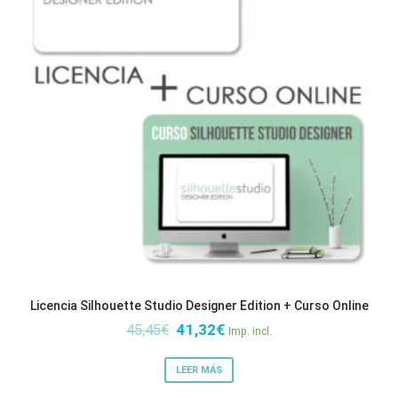
Licencia Silhouette Studio Designer Edition + Curso Online
El
El
45,45
€
41,32
€
Imp. incl.
precio
precio
original
actual
LEER MÁS
era:
es: