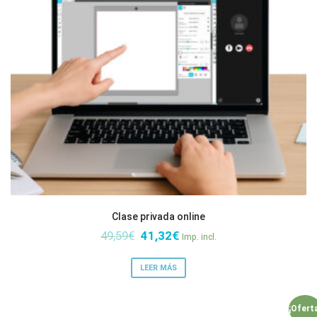
Clase privada online
El
El
49,59
€
41,32
€
Imp. incl.
precio
precio
original
actual
LEER MÁS
era:
es:
49,59€.
41,32€.
¡Ofert