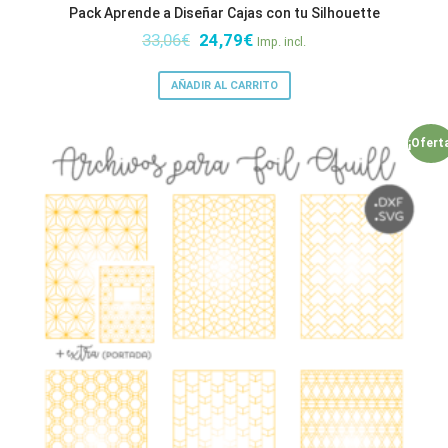
Pack Aprende a Diseñar Cajas con tu Silhouette
El
El
33,06
€
24,79
€
Imp. incl.
precio
precio
original
actual
AÑADIR AL CARRITO
era:
es:
33,06€.
24,79€.
¡Ofert