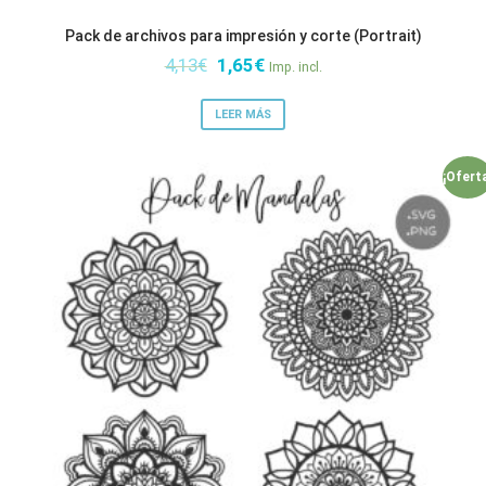
Pack de archivos para impresión y corte (Portrait)
El
El
4,13
€
1,65
€
Imp. incl.
precio
precio
original
actual
LEER MÁS
era:
es:
4,13€.
1,65€.
¡Ofert