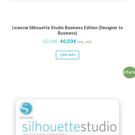
Licencia Silhouette Studio Business Edition (Designer to
Business)
El
El
42,98
€
40,50
€
Imp. incl.
precio
precio
original
actual
LEER MÁS
era:
es:
42,98€.
40,50€.
¡Ofert