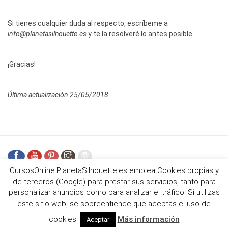
Si tienes cualquier duda al respecto, escríbeme a
info@planetasilhouette.es
y te la resolveré lo antes posible.
¡Gracias!
Última actualización 25/05/2018
CursosOnline.PlanetaSilhouette.es emplea Cookies propias y
de terceros (Google) para prestar sus servicios, tanto para
personalizar anuncios como para analizar el tráfico. Si utilizas
PLANETASILHOUETTE.ES Y TODO EL CONTENIDO ES PROPIEDAD DE
este sitio web, se sobreentiende que aceptas el uso de
ANA T VELASCO
.
INICIO
NORMAS COMUNIDAD
CONTACTO
COOKIES
cookies.
Más información
Aceptar
POLÍTICA DE PRIVACIDAD
TÉRMINOS Y CONDICIONES